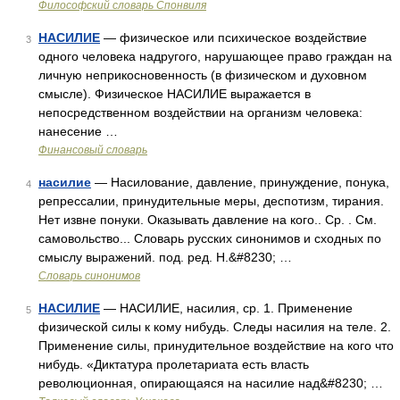
Философский словарь Спонвиля
НАСИЛИЕ
— физическое или психическое воздействие
3
одного человека надругого, нарушающее право граждан на
личную неприкосновенность (в физическом и духовном
смысле). Физическое НАСИЛИЕ выражается в
непосредственном воздействии на организм человека:
нанесение …
Финансовый словарь
насилие
— Насилование, давление, принуждение, понука,
4
репрессалии, принудительные меры, деспотизм, тирания.
Нет извне понуки. Оказывать давление на кого.. Ср. . См.
самовольство... Словарь русских синонимов и сходных по
смыслу выражений. под. ред. Н.&#8230; …
Словарь синонимов
НАСИЛИЕ
— НАСИЛИЕ, насилия, ср. 1. Применение
5
физической силы к кому нибудь. Следы насилия на теле. 2.
Применение силы, принудительное воздействие на кого что
нибудь. «Диктатура пролетариата есть власть
революционная, опирающаяся на насилие над&#8230; …