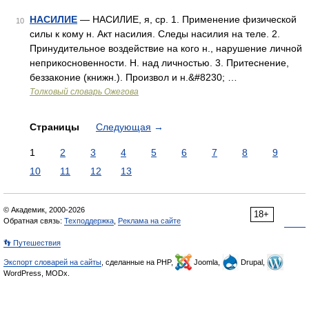
НАСИЛИЕ
— НАСИЛИЕ, я, ср. 1. Применение физической
10
силы к кому н. Акт насилия. Следы насилия на теле. 2.
Принудительное воздействие на кого н., нарушение личной
неприкосновенности. Н. над личностью. 3. Притеснение,
беззаконие (книжн.). Произвол и н.&#8230; …
Толковый словарь Ожегова
Страницы
Следующая
→
1
2
3
4
5
6
7
8
9
10
11
12
13
© Академик, 2000-2026
18+
Обратная связь:
Техподдержка
,
Реклама на сайте
👣 Путешествия
Экспорт словарей на сайты
, сделанные на PHP,
Joomla,
Drupal,
WordPress, MODx.